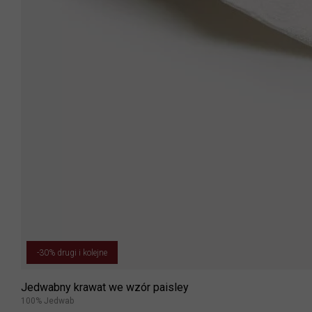
-30% drugi i kolejne
Jedwabny krawat we wzór paisley
100% Jedwab