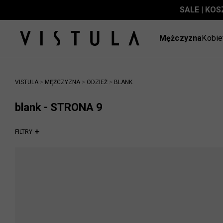
SALE | KOS
Mężczyzna
Kobie
>
>
>
VISTULA
MĘŻCZYZNA
ODZIEŻ
BLANK
blank - STRONA 9
FILTRY