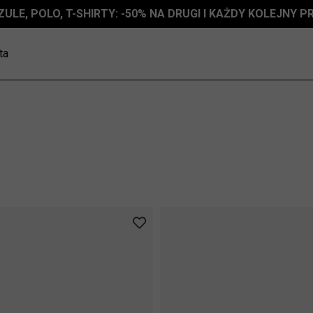
ZULE, POLO, T-SHIRTY: -50% NA DRUGI I KAŻDY KOLEJNY 
ta