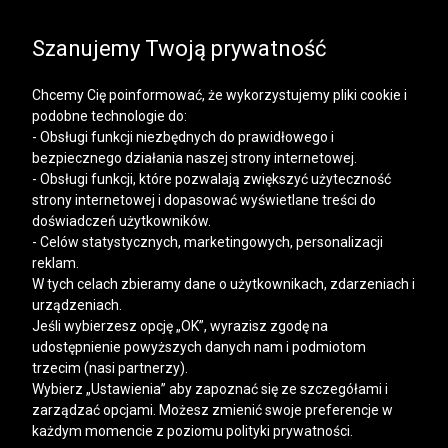
SALE | KOSZULE, POLO, T-SHIRTY: -50% NA DRUGI I
KAŻDY KOLEJNY PRODUKT
Szanujemy Twoją prywatność
Chcemy Cię poinformować, że wykorzystujemy pliki cookie i
podobne technologie do:
- Obsługi funkcji niezbędnych do prawidłowego i
bezpiecznego działania naszej strony internetowej.
Mężczyzna
Kobieta
- Obsługi funkcji, które pozwalają zwiększyć użyteczność
strony internetowej i dopasować wyświetlane treści do
doświadczeń użytkowników.
- Celów statystycznych, marketingowych, personalizacji
reklam.
W tych celach zbieramy dane o użytkownikach, zdarzeniach i
urządzeniach.
Jeśli wybierzesz opcję „OK”, wyrazisz zgodę na
udostępnienie powyższych danych nam i podmiotom
trzecim (nasi partnerzy).
Wybierz „Ustawienia” aby zapoznać się ze szczegółami i
zarządzać opcjami. Możesz zmienić swoje preferencje w
każdym momencie z poziomu polityki prywatności.