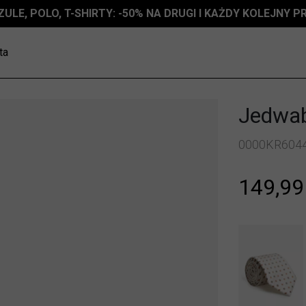
ZULE, POLO, T-SHIRTY: -50% NA DRUGI I KAŻDY KOLEJNY 
ta
Jedwab
0000KR604
149,99