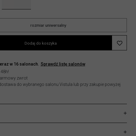
rozmiar uniwersalny
Dodaj do koszyka
teraz w
16
salonach.
Sprawdź listę salonów
 48h!
 darmowy zwrot
stawa do wybranego salonu Vistula lub przy zakupie powyżej