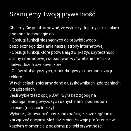
SALE | DODATKOWE -30% NA DRUGI I KOLEJNE
PRODUKTY
Szanujemy Twoją prywatność
Chcemy Cię poinformować, że wykorzystujemy pliki cookie i
podobne technologie do:
- Obsługi funkcji niezbędnych do prawidłowego i
bezpiecznego działania naszej strony internetowej.
Mężczyzna
Kobieta
- Obsługi funkcji, które pozwalają zwiększyć użyteczność
strony internetowej i dopasować wyświetlane treści do
doświadczeń użytkowników.
- Celów statystycznych, marketingowych, personalizacji
>
>
VISTULA
KOBIETA
SALE | DODATKOWE -30% NA DRUGI I KOLEJNY
reklam.
PRODUKT
W tych celach zbieramy dane o użytkownikach, zdarzeniach i
urządzeniach.
SALE | dodatkowe -30% na drugi i kolejny
Jeśli wybierzesz opcję „OK”, wyrazisz zgodę na
udostępnienie powyższych danych nam i podmiotom
produkt
trzecim (nasi partnerzy).
Wybierz „Ustawienia” aby zapoznać się ze szczegółami i
FILTRY
zarządzać opcjami. Możesz zmienić swoje preferencje w
każdym momencie z poziomu polityki prywatności.