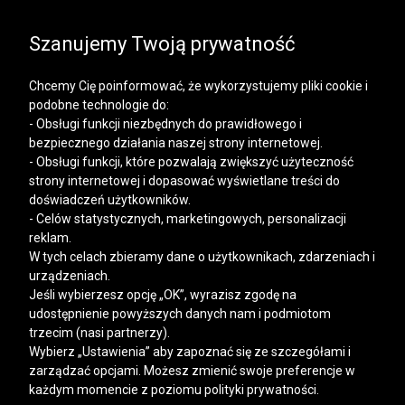
SALE | KOSZULE, POLO, T-SHIRTY: -50% NA DRUGI I
KAŻDY KOLEJNY PRODUKT
Szanujemy Twoją prywatność
Chcemy Cię poinformować, że wykorzystujemy pliki cookie i
podobne technologie do:
- Obsługi funkcji niezbędnych do prawidłowego i
bezpiecznego działania naszej strony internetowej.
Mężczyzna
Kobieta
- Obsługi funkcji, które pozwalają zwiększyć użyteczność
strony internetowej i dopasować wyświetlane treści do
doświadczeń użytkowników.
- Celów statystycznych, marketingowych, personalizacji
>
>
>
VISTULA
KOBIETA
OUTLET DO -50%
SWETRY
reklam.
W tych celach zbieramy dane o użytkownikach, zdarzeniach i
Swetry
urządzeniach.
Jeśli wybierzesz opcję „OK”, wyrazisz zgodę na
udostępnienie powyższych danych nam i podmiotom
FILTRY
trzecim (nasi partnerzy).
Wybierz „Ustawienia” aby zapoznać się ze szczegółami i
zarządzać opcjami. Możesz zmienić swoje preferencje w
każdym momencie z poziomu polityki prywatności.