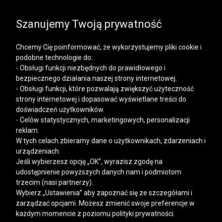
SALE | DODATKOWE -30% NA DRUGI I KOLEJNE
PRODUKTY
Szanujemy Twoją prywatność
Chcemy Cię poinformować, że wykorzystujemy pliki cookie i
podobne technologie do:
- Obsługi funkcji niezbędnych do prawidłowego i
bezpiecznego działania naszej strony internetowej.
Mężczyzna
Kobieta
- Obsługi funkcji, które pozwalają zwiększyć użyteczność
strony internetowej i dopasować wyświetlane treści do
doświadczeń użytkowników.
- Celów statystycznych, marketingowych, personalizacji
>
>
>
VISTULA
MĘŻCZYZNA
OUTLET DO -50%
GARNITURY I ZESTAWY
reklam.
MIX&MATCH
W tych celach zbieramy dane o użytkownikach, zdarzeniach i
urządzeniach.
Garnitury i zestawy Mix&Match
Jeśli wybierzesz opcję „OK”, wyrazisz zgodę na
udostępnienie powyższych danych nam i podmiotom
trzecim (nasi partnerzy).
FILTRY
Wybierz „Ustawienia” aby zapoznać się ze szczegółami i
zarządzać opcjami. Możesz zmienić swoje preferencje w
każdym momencie z poziomu polityki prywatności.