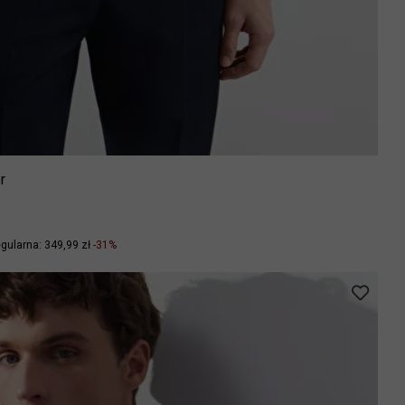
r
gularna: 349,99 zł
-31%