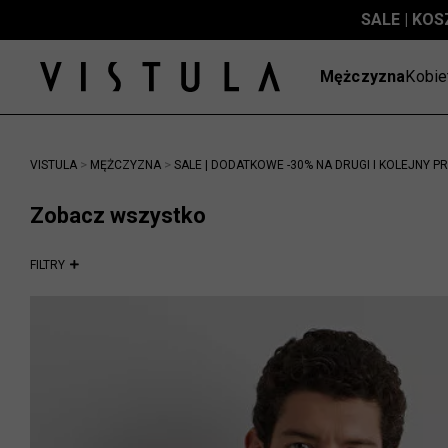
SALE | KOS
S
Mężczyzna
Kobie
>
>
VISTULA
MĘŻCZYZNA
SALE | DODATKOWE -30% NA DRUGI I KOLEJNY P
Zobacz wszystko
FILTRY