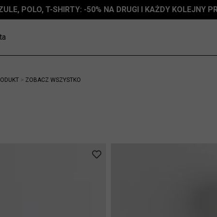
ZULE, POLO, T-SHIRTY: -50% NA DRUGI I KAŻDY KOLEJNY 
ALE | DODATKOWE -30% NA DRUGI I KOLEJNE PRODUKTY
ta
>
RODUKT
ZOBACZ WSZYSTKO