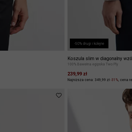
-50% drugi i kolejne
Koszula slim w diagonalny wzó
100% Bawełna egipska Two Ply
239,99 zł
Najniższa cena: 349,99 zł
-31%
cena re