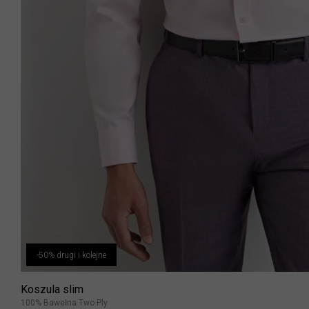
-50% drugi i kolejne
Koszula slim
100% Bawełna Two Ply