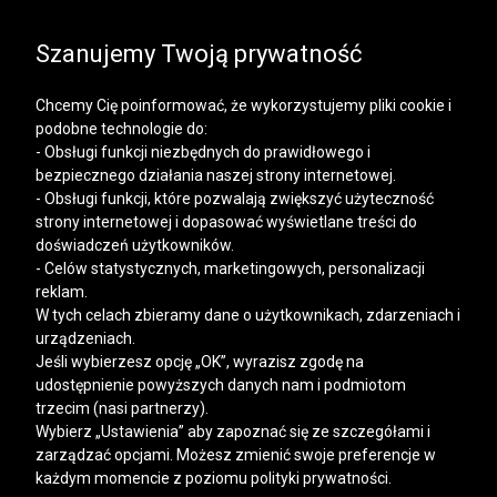
SALE | DODATKOWE -30% NA DRUGI I KOLEJNE
PRODUKTY
Szanujemy Twoją prywatność
Chcemy Cię poinformować, że wykorzystujemy pliki cookie i
podobne technologie do:
- Obsługi funkcji niezbędnych do prawidłowego i
bezpiecznego działania naszej strony internetowej.
Mężczyzna
Kobieta
- Obsługi funkcji, które pozwalają zwiększyć użyteczność
strony internetowej i dopasować wyświetlane treści do
doświadczeń użytkowników.
- Celów statystycznych, marketingowych, personalizacji
>
VISTULA
reklam.
W tych celach zbieramy dane o użytkownikach, zdarzeniach i
urządzeniach.
Jeśli wybierzesz opcję „OK”, wyrazisz zgodę na
udostępnienie powyższych danych nam i podmiotom
trzecim (nasi partnerzy).
Wybierz „Ustawienia” aby zapoznać się ze szczegółami i
zarządzać opcjami. Możesz zmienić swoje preferencje w
każdym momencie z poziomu polityki prywatności.