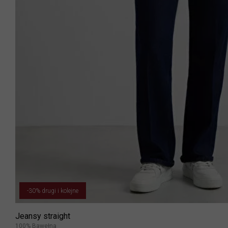
-30% drugi i kolejne
Jeansy straight
100% Bawełna