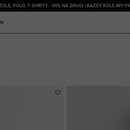
ZULE, POLO, T-SHIRTY: -50% NA DRUGI I KAŻDY KOLEJNY 
ta