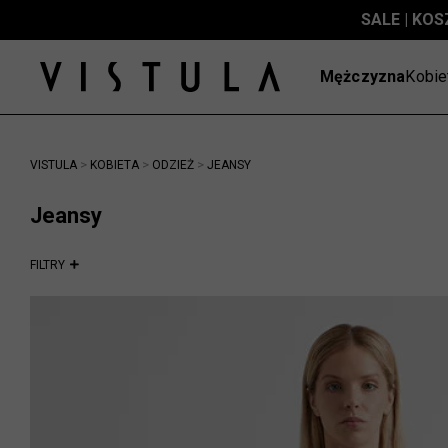
SALE | KOS
Mężczyzna
Kobie
>
>
>
VISTULA
KOBIETA
ODZIEŻ
JEANSY
Jeansy
FILTRY