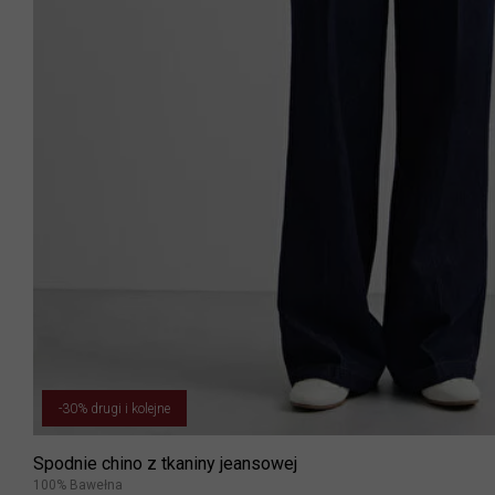
-30% drugi i kolejne
Spodnie chino z tkaniny jeansowej
100% Bawełna