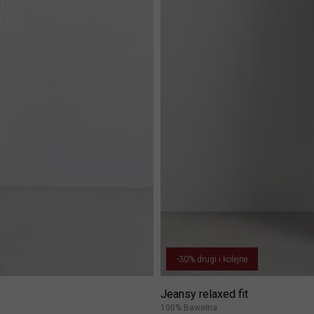
-30% drugi i kolejne
Jeansy relaxed fit
100% Bawełna