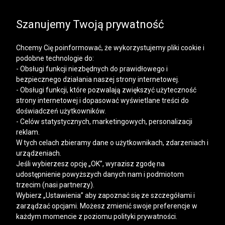
SALE | KOSZULE, POLO, T-SHIRTY: -50% NA DRUGI I
KAŻDY KOLEJNY PRODUKT
Szanujemy Twoją prywatność
Chcemy Cię poinformować, że wykorzystujemy pliki cookie i
podobne technologie do:
- Obsługi funkcji niezbędnych do prawidłowego i
bezpiecznego działania naszej strony internetowej.
Mężczyzna
Kobieta
- Obsługi funkcji, które pozwalają zwiększyć użyteczność
strony internetowej i dopasować wyświetlane treści do
doświadczeń użytkowników.
- Celów statystycznych, marketingowych, personalizacji
reklam.
W tych celach zbieramy dane o użytkownikach, zdarzeniach i
urządzeniach.
Jeśli wybierzesz opcję „OK”, wyrazisz zgodę na
udostępnienie powyższych danych nam i podmiotom
trzecim (nasi partnerzy).
Wybierz „Ustawienia” aby zapoznać się ze szczegółami i
zarządzać opcjami. Możesz zmienić swoje preferencje w
każdym momencie z poziomu polityki prywatności.