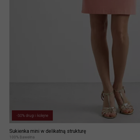
-30% drugi i kolejne
Sukienka mini w delikatną strukturę
100% Bawełna