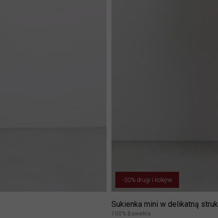
-30% drugi i kolejne
Sukienka mini w delikatną struk
100% Bawełna