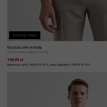
-50% drugi i kolejne
Koszula slim w kratę
100% Bawełna egipska Two Ply
199,99 zł
Najniższa cena: 349,99 zł
-43%
cena regularna: 349,99 zł
-43%