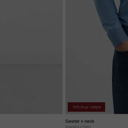
-30% drugi i kolejne
Sweter v-neck
Bawełna z lnem