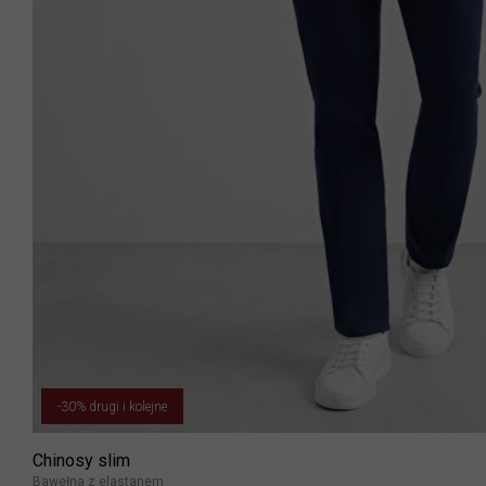
-30% drugi i kolejne
Chinosy slim
Bawełna z elastanem