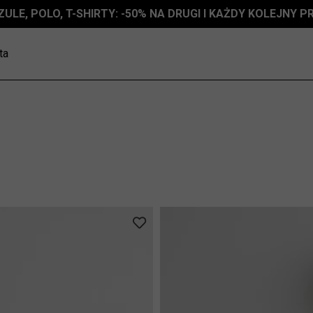
ZULE, POLO, T-SHIRTY: -50% NA DRUGI I KAŻDY KOLEJNY 
ta