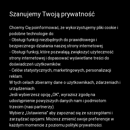
SALE | KOSZULE, POLO, T-SHIRTY: -50% NA DRUGI I
KAŻDY KOLEJNY PRODUKT
Szanujemy Twoją prywatność
Chcemy Cię poinformować, że wykorzystujemy pliki cookie i
podobne technologie do:
- Obsługi funkcji niezbędnych do prawidłowego i
bezpiecznego działania naszej strony internetowej.
Mężczyzna
Kobieta
- Obsługi funkcji, które pozwalają zwiększyć użyteczność
strony internetowej i dopasować wyświetlane treści do
doświadczeń użytkowników.
- Celów statystycznych, marketingowych, personalizacji
reklam.
W tych celach zbieramy dane o użytkownikach, zdarzeniach i
urządzeniach.
Jeśli wybierzesz opcję „OK”, wyrazisz zgodę na
udostępnienie powyższych danych nam i podmiotom
trzecim (nasi partnerzy).
Wybierz „Ustawienia” aby zapoznać się ze szczegółami i
zarządzać opcjami. Możesz zmienić swoje preferencje w
każdym momencie z poziomu polityki prywatności.