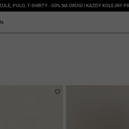
ZULE, POLO, T-SHIRTY: -50% NA DRUGI I KAŻDY KOLEJNY 
ta