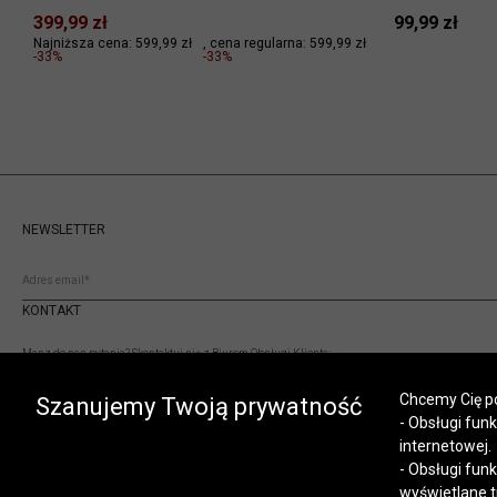
399,99 zł
99,99 zł
Najniższa cena: 599,99 zł
cena regularna:
599,99 zł
-33%
-33%
NEWSLETTER
KONTAKT
Masz do nas pytania? Skontaktuj się z Biurem Obsługi Klienta:
(+48) 12 345 19 93
Chcemy Cię po
sklep.internetowy@vistula.pl
Szanujemy Twoją prywatność
- Obsługi fun
internetowej.
- Obsługi fun
wyświetlane t