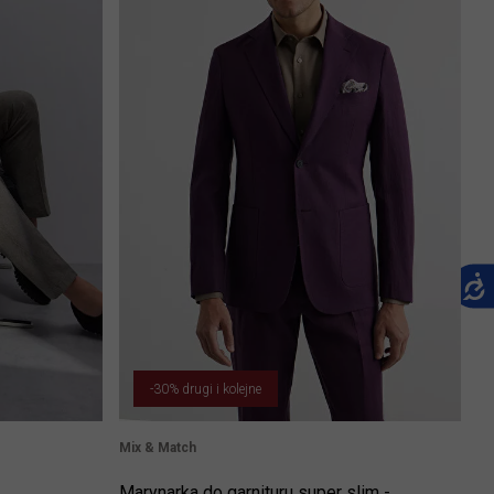
-30% drugi i kolejne
Mix & Match
Marynarka do garnituru super slim -