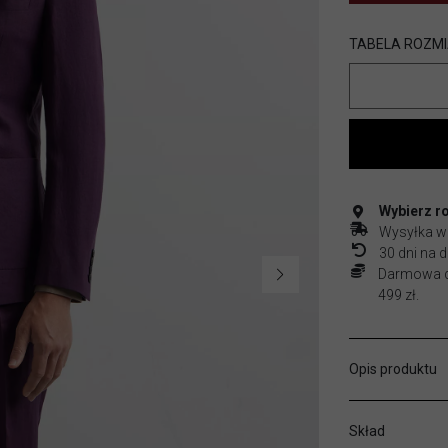
TABELA ROZM
Wybierz r
Wysyłka w
30 dni na
Darmowa do
499 zł.
Opis produktu
Skład