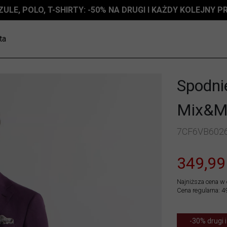
ZULE, POLO, T-SHIRTY: -50% NA DRUGI I KAŻDY KOLEJNY 
ta
Spodnie
Mix&M
7CF6VB602
349,99
Najniższa cena w 
Cena regularna: 4
-30% drugi i