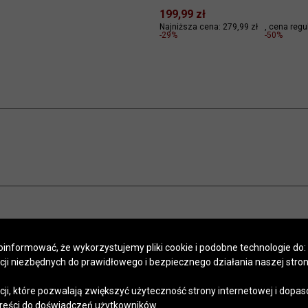
199,99 zł
Najniższa cena: 279,99 zł
cena regu
-29%
-50%
informować, że wykorzystujemy pliki cookie i podobne technologie do:
kcji niezbędnych do prawidłowego i bezpiecznego działania naszej stro
POMOC
SALONY
PROGRAM LOJALNOŚCIOWY
SZYCIE NA MIARĘ
APLIKACJA
Regulaminy
Polityka prywatności
Kontakt
kcji, które pozwalają zwiększyć użyteczność strony internetowej i dopa
reści do doświadczeń użytkowników.