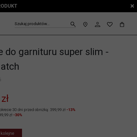
PRODUKT
Szukaj produktów...
 do garnituru super slim -
atch
6
 zł
okresie 30 dni przed obniżką: 399,99 zł
-13%
99,99 zł
-30%
 kolejne