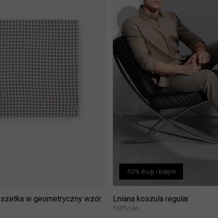
-50% drugi i kolejne
szetka w geometryczny wzór
Lniana koszula regular
100% Len