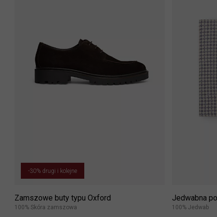
-30% drugi i kolejne
Zamszowe buty typu Oxford
Jedwabna po
100% Skóra zamszowa
100% Jedwab