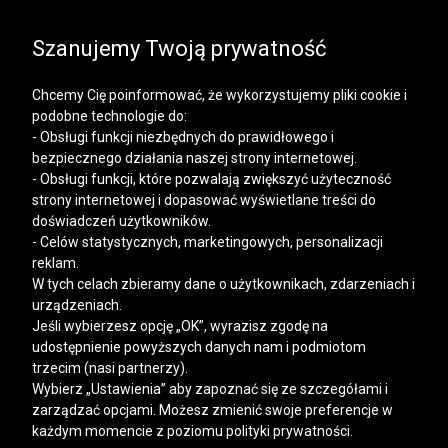
SALE | KOSZULE, POLO, T-SHIRTY: -50% NA DRUGI I
KAŻDY KOLEJNY PRODUKT
Szanujemy Twoją prywatność
Chcemy Cię poinformować, że wykorzystujemy pliki cookie i
podobne technologie do:
- Obsługi funkcji niezbędnych do prawidłowego i
bezpiecznego działania naszej strony internetowej.
Mężczyzna
Kobieta
- Obsługi funkcji, które pozwalają zwiększyć użyteczność
strony internetowej i dopasować wyświetlane treści do
doświadczeń użytkowników.
- Celów statystycznych, marketingowych, personalizacji
reklam.
W tych celach zbieramy dane o użytkownikach, zdarzeniach i
urządzeniach.
Jeśli wybierzesz opcję „OK”, wyrazisz zgodę na
udostępnienie powyższych danych nam i podmiotom
trzecim (nasi partnerzy).
Wybierz „Ustawienia” aby zapoznać się ze szczegółami i
zarządzać opcjami. Możesz zmienić swoje preferencje w
każdym momencie z poziomu polityki prywatności.