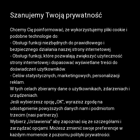
SALE | KOSZULE, POLO, T-SHIRTY: -50% NA DRUGI I
KAŻDY KOLEJNY PRODUKT
Szanujemy Twoją prywatność
Chcemy Cię poinformować, że wykorzystujemy pliki cookie i
podobne technologie do:
- Obsługi funkcji niezbędnych do prawidłowego i
bezpiecznego działania naszej strony internetowej.
Mężczyzna
Kobieta
- Obsługi funkcji, które pozwalają zwiększyć użyteczność
strony internetowej i dopasować wyświetlane treści do
doświadczeń użytkowników.
- Celów statystycznych, marketingowych, personalizacji
reklam.
W tych celach zbieramy dane o użytkownikach, zdarzeniach i
urządzeniach.
Jeśli wybierzesz opcję „OK”, wyrazisz zgodę na
udostępnienie powyższych danych nam i podmiotom
trzecim (nasi partnerzy).
Wybierz „Ustawienia” aby zapoznać się ze szczegółami i
zarządzać opcjami. Możesz zmienić swoje preferencje w
każdym momencie z poziomu polityki prywatności.