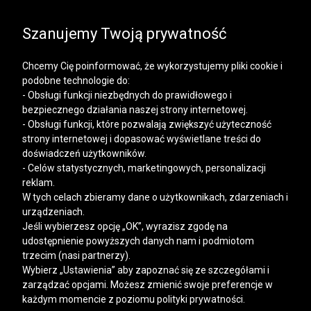
SALE | KOSZULE, POLO, T-SHIRTY: -50% NA DRUGI I
KAŻDY KOLEJNY PRODUKT
Szanujemy Twoją prywatność
Chcemy Cię poinformować, że wykorzystujemy pliki cookie i
podobne technologie do:
- Obsługi funkcji niezbędnych do prawidłowego i
bezpiecznego działania naszej strony internetowej.
Mężczyzna
Kobieta
- Obsługi funkcji, które pozwalają zwiększyć użyteczność
strony internetowej i dopasować wyświetlane treści do
doświadczeń użytkowników.
- Celów statystycznych, marketingowych, personalizacji
reklam.
W tych celach zbieramy dane o użytkownikach, zdarzeniach i
urządzeniach.
Jeśli wybierzesz opcję „OK”, wyrazisz zgodę na
udostępnienie powyższych danych nam i podmiotom
trzecim (nasi partnerzy).
Wybierz „Ustawienia” aby zapoznać się ze szczegółami i
zarządzać opcjami. Możesz zmienić swoje preferencje w
każdym momencie z poziomu polityki prywatności.