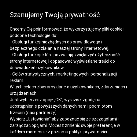
SALE | KOSZULE, POLO, T-SHIRTY: -50% NA DRUGI I
KAŻDY KOLEJNY PRODUKT
Szanujemy Twoją prywatność
Chcemy Cię poinformować, że wykorzystujemy pliki cookie i
podobne technologie do:
- Obsługi funkcji niezbędnych do prawidłowego i
bezpiecznego działania naszej strony internetowej.
Mężczyzna
Kobieta
- Obsługi funkcji, które pozwalają zwiększyć użyteczność
strony internetowej i dopasować wyświetlane treści do
doświadczeń użytkowników.
- Celów statystycznych, marketingowych, personalizacji
reklam.
W tych celach zbieramy dane o użytkownikach, zdarzeniach i
urządzeniach.
Jeśli wybierzesz opcję „OK”, wyrazisz zgodę na
udostępnienie powyższych danych nam i podmiotom
trzecim (nasi partnerzy).
Wybierz „Ustawienia” aby zapoznać się ze szczegółami i
zarządzać opcjami. Możesz zmienić swoje preferencje w
każdym momencie z poziomu polityki prywatności.