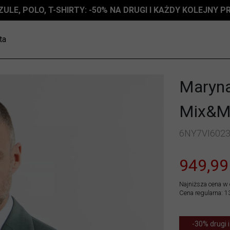
ZULE, POLO, T-SHIRTY: -50% NA DRUGI I KAŻDY KOLEJNY 
ta
Marynar
Mix&M
6NY7VI602
949,99
Najniższa cena w 
Cena regularna: 1
-30% drugi i