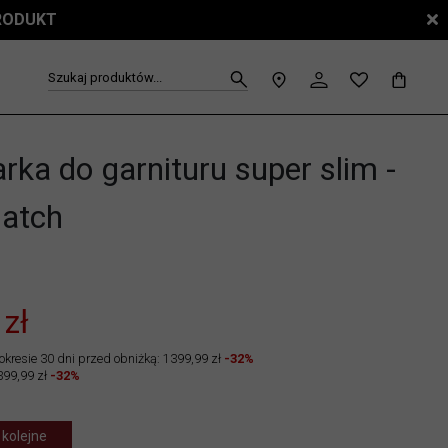
PRODUKT
Szukaj produktów...
ka do garnituru super slim -
atch
3
 zł
okresie 30 dni przed obniżką: 1399,99 zł
-32%
399,99 zł
-32%
 kolejne