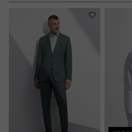
-31%
-40%