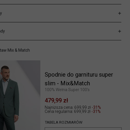
y
ady
taw Mix & Match
Spodnie do garnituru super
slim - Mix&Match
100% Wełna Super 100's
479,99 zł
Najniższa cena: 699,99 zł
-31%
Cena regularna:
699,99 zł
-31%
TABELA ROZMIARÓW