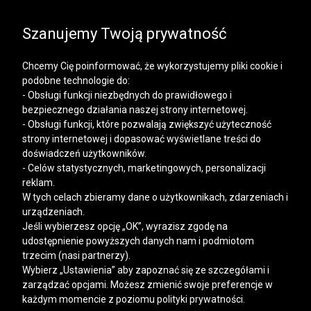
SALE | KOSZULE, POLO, T-SHIRTY: -50% NA DRUGI I
KAŻDY KOLEJNY PRODUKT
Szanujemy Twoją prywatność
Chcemy Cię poinformować, że wykorzystujemy pliki cookie i
podobne technologie do:
- Obsługi funkcji niezbędnych do prawidłowego i
bezpiecznego działania naszej strony internetowej.
Mężczyzna
Kobieta
- Obsługi funkcji, które pozwalają zwiększyć użyteczność
strony internetowej i dopasować wyświetlane treści do
doświadczeń użytkowników.
- Celów statystycznych, marketingowych, personalizacji
reklam.
W tych celach zbieramy dane o użytkownikach, zdarzeniach i
urządzeniach.
Jeśli wybierzesz opcję „OK”, wyrazisz zgodę na
udostępnienie powyższych danych nam i podmiotom
trzecim (nasi partnerzy).
Wybierz „Ustawienia” aby zapoznać się ze szczegółami i
zarządzać opcjami. Możesz zmienić swoje preferencje w
każdym momencie z poziomu polityki prywatności.