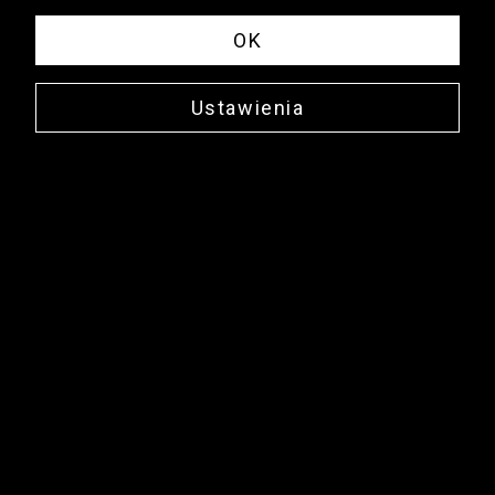
OK
Ustawienia