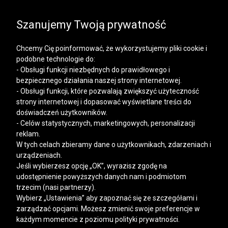
SALE | KOSZULE, POLO, T-SHIRTY: -50% NA DRUGI I
KAŻDY KOLEJNY PRODUKT
Szanujemy Twoją prywatność
Chcemy Cię poinformować, że wykorzystujemy pliki cookie i
podobne technologie do:
- Obsługi funkcji niezbędnych do prawidłowego i
bezpiecznego działania naszej strony internetowej.
Mężczyzna
Kobieta
- Obsługi funkcji, które pozwalają zwiększyć użyteczność
strony internetowej i dopasować wyświetlane treści do
doświadczeń użytkowników.
- Celów statystycznych, marketingowych, personalizacji
reklam.
W tych celach zbieramy dane o użytkownikach, zdarzeniach i
urządzeniach.
Jeśli wybierzesz opcję „OK”, wyrazisz zgodę na
udostępnienie powyższych danych nam i podmiotom
trzecim (nasi partnerzy).
Wybierz „Ustawienia” aby zapoznać się ze szczegółami i
zarządzać opcjami. Możesz zmienić swoje preferencje w
każdym momencie z poziomu polityki prywatności.