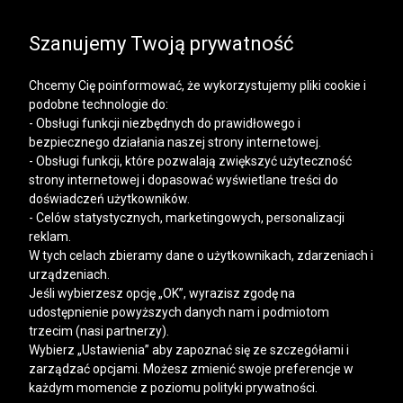
SALE | KOSZULE, POLO, T-SHIRTY: -50% NA DRUGI I
KAŻDY KOLEJNY PRODUKT
Szanujemy Twoją prywatność
Chcemy Cię poinformować, że wykorzystujemy pliki cookie i
podobne technologie do:
- Obsługi funkcji niezbędnych do prawidłowego i
bezpiecznego działania naszej strony internetowej.
Mężczyzna
Kobieta
- Obsługi funkcji, które pozwalają zwiększyć użyteczność
strony internetowej i dopasować wyświetlane treści do
doświadczeń użytkowników.
- Celów statystycznych, marketingowych, personalizacji
reklam.
W tych celach zbieramy dane o użytkownikach, zdarzeniach i
urządzeniach.
Jeśli wybierzesz opcję „OK”, wyrazisz zgodę na
udostępnienie powyższych danych nam i podmiotom
trzecim (nasi partnerzy).
Wybierz „Ustawienia” aby zapoznać się ze szczegółami i
zarządzać opcjami. Możesz zmienić swoje preferencje w
każdym momencie z poziomu polityki prywatności.