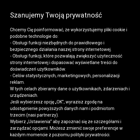
SALE | DODATKOWE -30% NA DRUGI I KOLEJNE
PRODUKTY
Szanujemy Twoją prywatność
Chcemy Cię poinformować, że wykorzystujemy pliki cookie i
podobne technologie do:
- Obsługi funkcji niezbędnych do prawidłowego i
bezpiecznego działania naszej strony internetowej.
Mężczyzna
Kobieta
- Obsługi funkcji, które pozwalają zwiększyć użyteczność
strony internetowej i dopasować wyświetlane treści do
doświadczeń użytkowników.
- Celów statystycznych, marketingowych, personalizacji
>
>
>
VISTULA
MĘŻCZYZNA
ODZIEŻ
BLANK
reklam.
W tych celach zbieramy dane o użytkownikach, zdarzeniach i
blank - STRONA 10
urządzeniach.
Jeśli wybierzesz opcję „OK”, wyrazisz zgodę na
udostępnienie powyższych danych nam i podmiotom
FILTRY
trzecim (nasi partnerzy).
Wybierz „Ustawienia” aby zapoznać się ze szczegółami i
zarządzać opcjami. Możesz zmienić swoje preferencje w
każdym momencie z poziomu polityki prywatności.