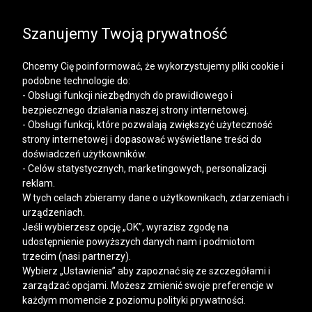
SALE | KOSZULE, POLO, T-SHIRTY: -50% NA DRUGI I
KAŻDY KOLEJNY PRODUKT
Szanujemy Twoją prywatność
Chcemy Cię poinformować, że wykorzystujemy pliki cookie i
podobne technologie do:
- Obsługi funkcji niezbędnych do prawidłowego i
bezpiecznego działania naszej strony internetowej.
Mężczyzna
Kobieta
- Obsługi funkcji, które pozwalają zwiększyć użyteczność
strony internetowej i dopasować wyświetlane treści do
doświadczeń użytkowników.
- Celów statystycznych, marketingowych, personalizacji
reklam.
W tych celach zbieramy dane o użytkownikach, zdarzeniach i
urządzeniach.
Jeśli wybierzesz opcję „OK”, wyrazisz zgodę na
udostępnienie powyższych danych nam i podmiotom
trzecim (nasi partnerzy).
Wybierz „Ustawienia” aby zapoznać się ze szczegółami i
zarządzać opcjami. Możesz zmienić swoje preferencje w
każdym momencie z poziomu polityki prywatności.