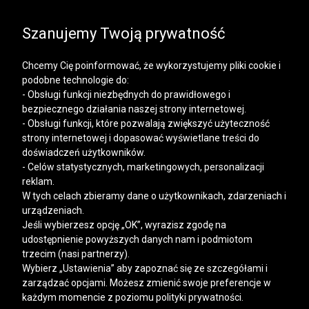
SALE | KOSZULE, POLO, T-SHIRTY: -50% NA DRUGI I
KAŻDY KOLEJNY PRODUKT
Szanujemy Twoją prywatność
Chcemy Cię poinformować, że wykorzystujemy pliki cookie i
podobne technologie do:
- Obsługi funkcji niezbędnych do prawidłowego i
bezpiecznego działania naszej strony internetowej.
Mężczyzna
Kobieta
- Obsługi funkcji, które pozwalają zwiększyć użyteczność
strony internetowej i dopasować wyświetlane treści do
doświadczeń użytkowników.
- Celów statystycznych, marketingowych, personalizacji
reklam.
W tych celach zbieramy dane o użytkownikach, zdarzeniach i
urządzeniach.
Jeśli wybierzesz opcję „OK”, wyrazisz zgodę na
udostępnienie powyższych danych nam i podmiotom
trzecim (nasi partnerzy).
Wybierz „Ustawienia” aby zapoznać się ze szczegółami i
zarządzać opcjami. Możesz zmienić swoje preferencje w
każdym momencie z poziomu polityki prywatności.