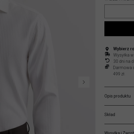
Wybierz r
Wysyłka w
30 dni na
Darmowa do
499 zł.
Opis produktu
Skład
Wysyłka i Zwrot