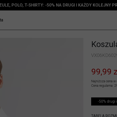
ZULE, POLO, T-SHIRTY: -50% NA DRUGI I KAŻDY KOLEJNY 
ta
Koszul
VX06KD602
99,99 z
Najniższa cena w 
Cena regularna: 2
-50% drugi i
TABELA ROZM