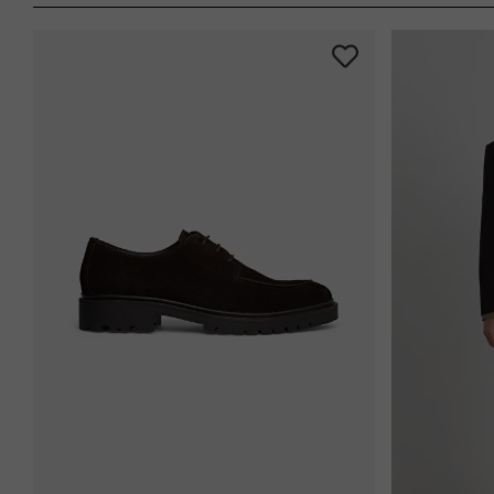
-33%
-30%