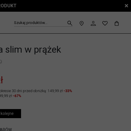
PRODUKT
Szukaj produktów...
a slim w prążek
9
ł
okresie 30 dni przed obniżką: 149,99 zł
-33%
99,99 zł
-67%
 kolejne
IARÓW