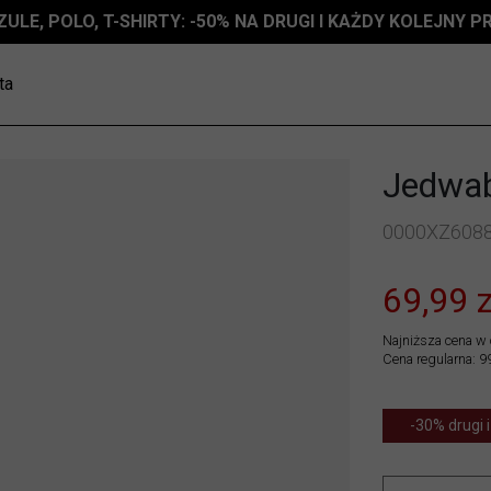
ZULE, POLO, T-SHIRTY: -50% NA DRUGI I KAŻDY KOLEJNY 
ta
Jedwab
0000XZ608
69,99 z
Najniższa cena w 
Cena regularna: 99
-30% drugi i