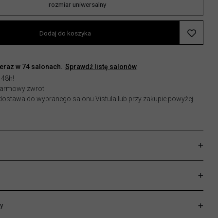
rozmiar uniwersalny
Dodaj do koszyka
teraz w
74
salonach.
Sprawdź listę salonów
 48h!
 darmowy zwrot
stawa do wybranego salonu Vistula lub przy zakupie powyżej
y