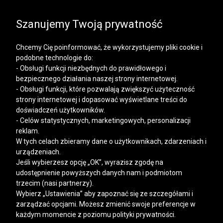
SALE | KOSZULE, POLO, T-SHIRTY: -50% NA DRUGI I
KAŻDY KOLEJNY PRODUKT
Szanujemy Twoją prywatność
Chcemy Cię poinformować, że wykorzystujemy pliki cookie i
podobne technologie do:
- Obsługi funkcji niezbędnych do prawidłowego i
bezpiecznego działania naszej strony internetowej.
Mężczyzna
Kobieta
- Obsługi funkcji, które pozwalają zwiększyć użyteczność
strony internetowej i dopasować wyświetlane treści do
doświadczeń użytkowników.
- Celów statystycznych, marketingowych, personalizacji
reklam.
W tych celach zbieramy dane o użytkownikach, zdarzeniach i
urządzeniach.
Jeśli wybierzesz opcję „OK”, wyrazisz zgodę na
udostępnienie powyższych danych nam i podmiotom
trzecim (nasi partnerzy).
Wybierz „Ustawienia” aby zapoznać się ze szczegółami i
zarządzać opcjami. Możesz zmienić swoje preferencje w
każdym momencie z poziomu polityki prywatności.