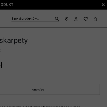
PRODUKT
Szukaj produktów...
 skarpety
3
ł
one size