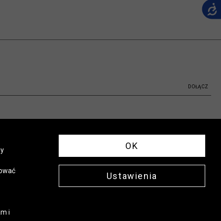
DOŁĄCZ
OK
ny
sować
Ustawienia
m i