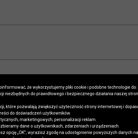
informować, że wykorzystujemy pliki cookie i podobne technologie do:
kcji niezbędnych do prawidłowego i bezpiecznego działania naszej stro
POMOC
SALONY
PROGRAM LOJALNOŚCIOWY
SZYCIE NA MIARĘ
APLIKACJA
Regulaminy
Polityka prywatności
Kontakt
kcji, które pozwalają zwiększyć użyteczność strony internetowej i dopa
reści do doświadczeń użytkowników.
stycznych, marketingowych, personalizacji reklam.
 zbieramy dane o użytkownikach, zdarzeniach i urządzeniach.
esz opcję „OK”, wyrazisz zgodę na udostępnienie powyższych danych na