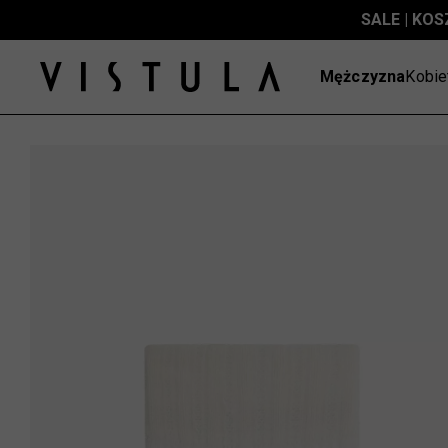
SALE | KOS
Mężczyzna
Kobie