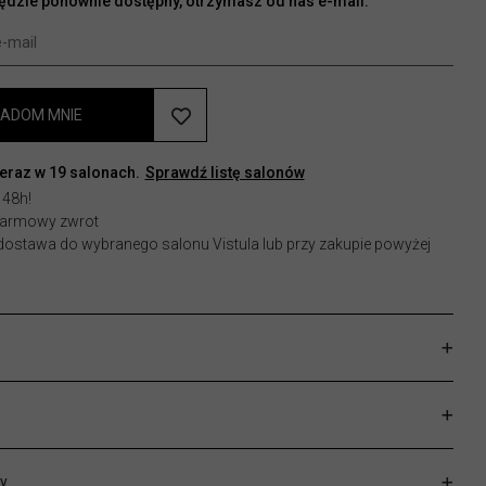
będzie ponownie dostępny, otrzymasz od nas e-mail.
ADOM MNIE
teraz w
19
salonach.
Sprawdź listę salonów
 48h!
 darmowy zwrot
stawa do wybranego salonu Vistula lub przy zakupie powyżej
y