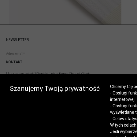
NEWSLETTER
KONTAKT
Masz do nas pytania? Skontaktuj się z Biurem Obsługi Klienta:
(+48) 12 345 19 93
Chcemy Cię po
sklep.internetowy@vistula.pl
Szanujemy Twoją prywatność
- Obsługi fun
internetowej.
- Obsługi fun
wyświetlane t
- Celów staty
W tych celach
Jeśli wybierz