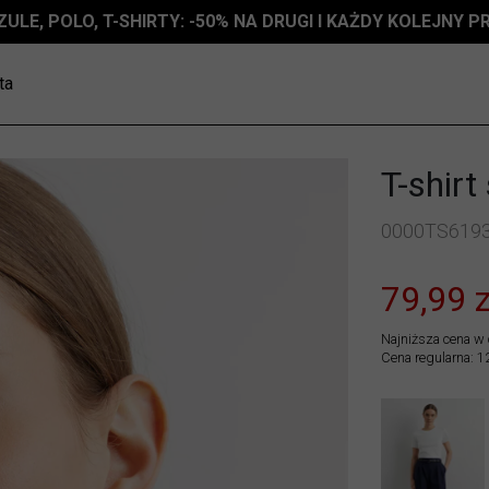
ZULE, POLO, T-SHIRTY: -50% NA DRUGI I KAŻDY KOLEJNY 
ta
T-shirt
0000TS619
79,99 z
Najniższa cena w 
Cena regularna: 1