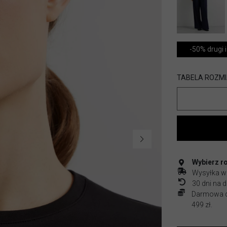
-50% drugi i
TABELA ROZM
Wybierz r
Wysyłka w
30 dni na
Darmowa do
499 zł.