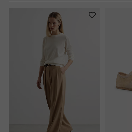
-25%
-40%