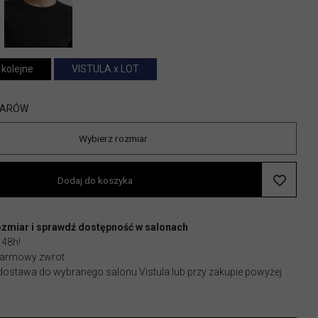
 kolejne
VISTULA x LOT
IARÓW
Wybierz rozmiar
Dodaj do koszyka
ozmiar i sprawdź dostępność w salonach
 48h!
 darmowy zwrot
stawa do wybranego salonu Vistula lub przy zakupie powyżej