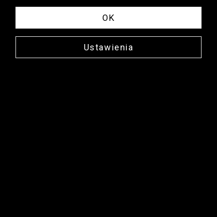
OK
Ustawienia