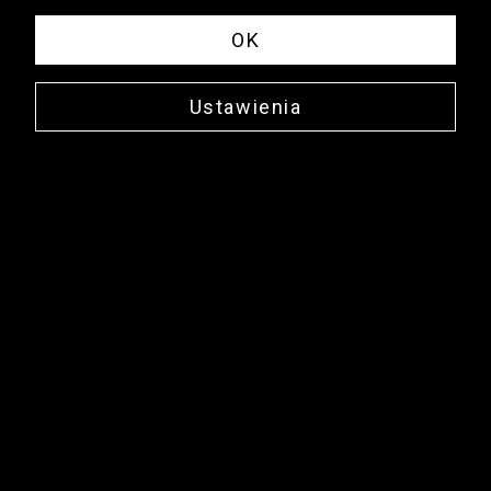
OK
Ustawienia