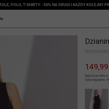
ZULE, POLO, T-SHIRTY: -50% NA DRUGI I KAŻDY KOLEJNY 
ta
Dziani
0000SD606
149,99
Najniższa cena w 
Cena regularna: 3