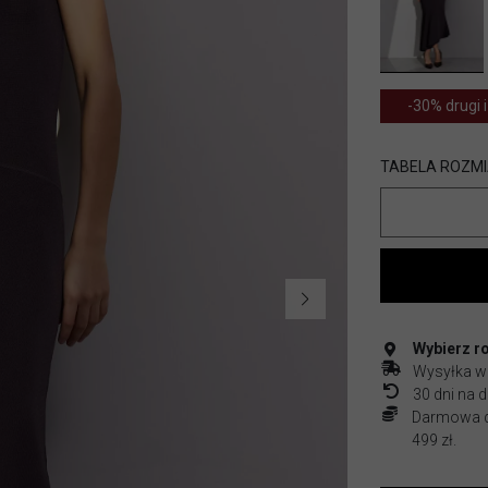
-30% drugi i
TABELA ROZM
Wybierz r
Wysyłka w
30 dni na
Darmowa do
499 zł.