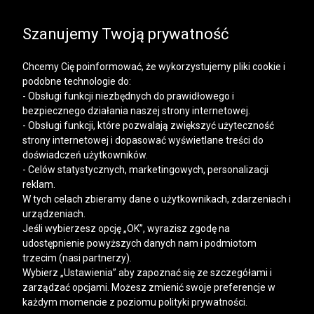
SALE | KOSZULE, POLO, T-SHIRTY: -50% NA DRUGI I
KAŻDY KOLEJNY PRODUKT
Szanujemy Twoją prywatność
Chcemy Cię poinformować, że wykorzystujemy pliki cookie i
podobne technologie do:
- Obsługi funkcji niezbędnych do prawidłowego i
bezpiecznego działania naszej strony internetowej.
Mężczyzna
Kobieta
- Obsługi funkcji, które pozwalają zwiększyć użyteczność
strony internetowej i dopasować wyświetlane treści do
doświadczeń użytkowników.
- Celów statystycznych, marketingowych, personalizacji
>
>
>
VISTULA
KOBIETA
AKCESORIA
KOLUMNA 3 AKCESORIA
reklam.
W tych celach zbieramy dane o użytkownikach, zdarzeniach i
kolumna 3 akcesoria - STRONA 25
urządzeniach.
Jeśli wybierzesz opcję „OK”, wyrazisz zgodę na
udostępnienie powyższych danych nam i podmiotom
FILTRY
trzecim (nasi partnerzy).
Wybierz „Ustawienia” aby zapoznać się ze szczegółami i
zarządzać opcjami. Możesz zmienić swoje preferencje w
każdym momencie z poziomu polityki prywatności.