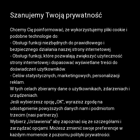
SALE | KOSZULE, POLO, T-SHIRTY: -50% NA DRUGI I
KAŻDY KOLEJNY PRODUKT
Szanujemy Twoją prywatność
Chcemy Cię poinformować, że wykorzystujemy pliki cookie i
podobne technologie do:
- Obsługi funkcji niezbędnych do prawidłowego i
bezpiecznego działania naszej strony internetowej.
Mężczyzna
Kobieta
- Obsługi funkcji, które pozwalają zwiększyć użyteczność
strony internetowej i dopasować wyświetlane treści do
doświadczeń użytkowników.
- Celów statystycznych, marketingowych, personalizacji
reklam.
W tych celach zbieramy dane o użytkownikach, zdarzeniach i
urządzeniach.
Jeśli wybierzesz opcję „OK”, wyrazisz zgodę na
udostępnienie powyższych danych nam i podmiotom
trzecim (nasi partnerzy).
Wybierz „Ustawienia” aby zapoznać się ze szczegółami i
zarządzać opcjami. Możesz zmienić swoje preferencje w
każdym momencie z poziomu polityki prywatności.