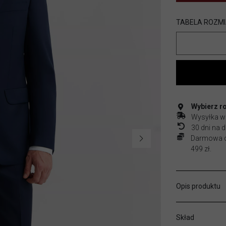
TABELA ROZM
Wybierz r
Wysyłka w
30 dni na
Darmowa do
499 zł.
Opis produktu
Skład