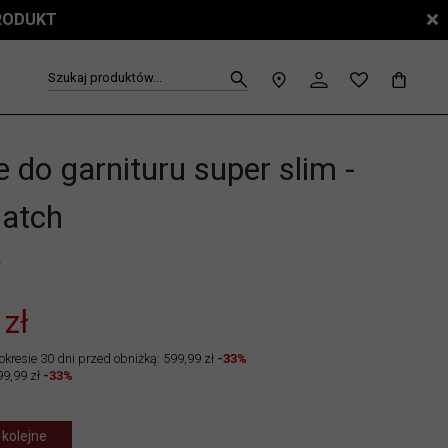
PRODUKT
Szukaj produktów...
 do garnituru super slim -
atch
4
 zł
okresie 30 dni przed obniżką: 599,99 zł
-33%
99,99 zł
-33%
 kolejne