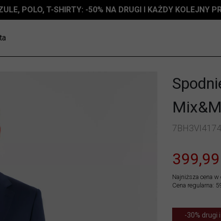
ZULE, POLO, T-SHIRTY: -50% NA DRUGI I KAŻDY KOLEJNY 
ta
Spodnie
Mix&M
7BH3VI417
399,99
Najniższa cena w 
Cena regularna: 5
-30% drugi i