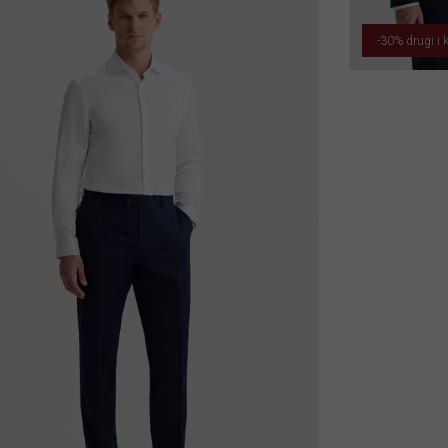
-30% drugi i k