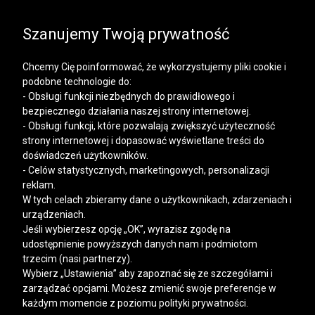
SALE | KOSZULE, POLO, T-SHIRTY: -50% NA DRUGI I
KAŻDY KOLEJNY PRODUKT
Szanujemy Twoją prywatność
Chcemy Cię poinformować, że wykorzystujemy pliki cookie i
podobne technologie do:
- Obsługi funkcji niezbędnych do prawidłowego i
bezpiecznego działania naszej strony internetowej.
Mężczyzna
Kobieta
- Obsługi funkcji, które pozwalają zwiększyć użyteczność
strony internetowej i dopasować wyświetlane treści do
doświadczeń użytkowników.
- Celów statystycznych, marketingowych, personalizacji
reklam.
W tych celach zbieramy dane o użytkownikach, zdarzeniach i
urządzeniach.
Jeśli wybierzesz opcję „OK”, wyrazisz zgodę na
udostępnienie powyższych danych nam i podmiotom
trzecim (nasi partnerzy).
Wybierz „Ustawienia” aby zapoznać się ze szczegółami i
zarządzać opcjami. Możesz zmienić swoje preferencje w
każdym momencie z poziomu polityki prywatności.