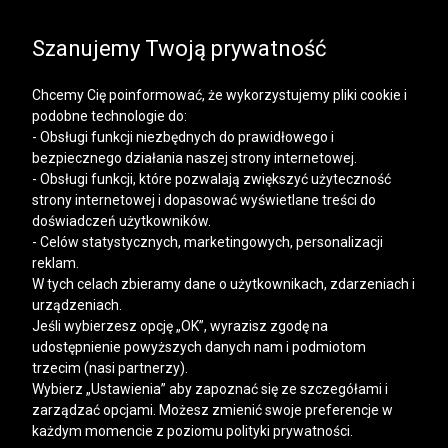
SALE | DODATKOWE -30% NA DRUGI I KOLEJNE
PRODUKTY
Szanujemy Twoją prywatność
Chcemy Cię poinformować, że wykorzystujemy pliki cookie i
podobne technologie do:
- Obsługi funkcji niezbędnych do prawidłowego i
bezpiecznego działania naszej strony internetowej.
Mężczyzna
Kobieta
- Obsługi funkcji, które pozwalają zwiększyć użyteczność
strony internetowej i dopasować wyświetlane treści do
doświadczeń użytkowników.
- Celów statystycznych, marketingowych, personalizacji
>
>
>
VISTULA
NEW IN
KOBIETA
BLANK
reklam.
W tych celach zbieramy dane o użytkownikach, zdarzeniach i
blank - STRONA 14
urządzeniach.
Jeśli wybierzesz opcję „OK”, wyrazisz zgodę na
udostępnienie powyższych danych nam i podmiotom
FILTRY
trzecim (nasi partnerzy).
Wybierz „Ustawienia” aby zapoznać się ze szczegółami i
zarządzać opcjami. Możesz zmienić swoje preferencje w
każdym momencie z poziomu polityki prywatności.