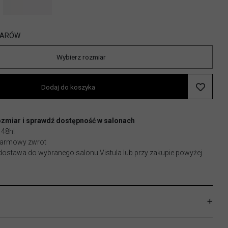
IARÓW
Wybierz rozmiar
Dodaj do koszyka
ozmiar i sprawdź dostępność w salonach
 48h!
 darmowy zwrot
stawa do wybranego salonu Vistula lub przy zakupie powyżej