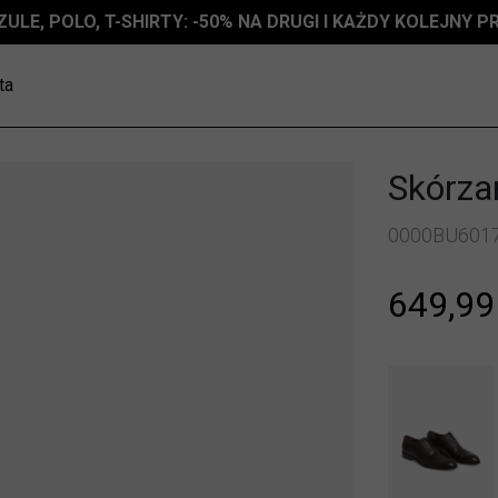
ZULE, POLO, T-SHIRTY: -50% NA DRUGI I KAŻDY KOLEJNY 
ta
Skórza
0000BU601
649,99