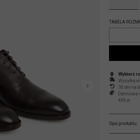
TABELA ROZM
Wybierz r
Wysyłka w
30 dni na
Darmowa do
499 zł.
Opis produktu