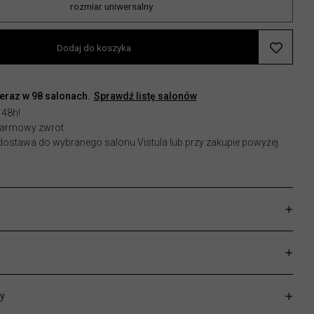
rozmiar uniwersalny
Dodaj do koszyka
teraz w
98
salonach.
Sprawdź listę salonów
 48h!
 darmowy zwrot
stawa do wybranego salonu Vistula lub przy zakupie powyżej
y