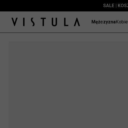
SALE | KOS
Mężczyzna
Kobie