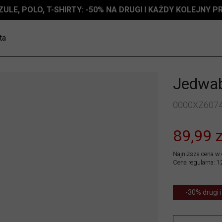
ZULE, POLO, T-SHIRTY: -50% NA DRUGI I KAŻDY KOLEJNY 
ta
Jedwab
0000XZ607
89,99 z
Najniższa cena w 
Cena regularna: 1
-30% drugi i