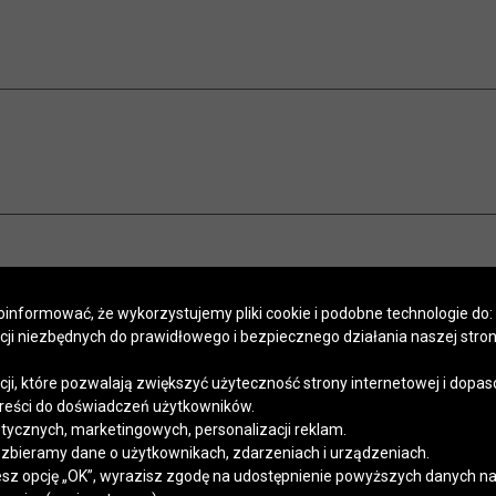
informować, że wykorzystujemy pliki cookie i podobne technologie do:
kcji niezbędnych do prawidłowego i bezpiecznego działania naszej stro
POMOC
SALONY
PROGRAM LOJALNOŚCIOWY
SZYCIE NA MIARĘ
APLIKACJA
Regulaminy
Polityka prywatności
Kontakt
kcji, które pozwalają zwiększyć użyteczność strony internetowej i dopa
reści do doświadczeń użytkowników.
stycznych, marketingowych, personalizacji reklam.
 zbieramy dane o użytkownikach, zdarzeniach i urządzeniach.
esz opcję „OK”, wyrazisz zgodę na udostępnienie powyższych danych na