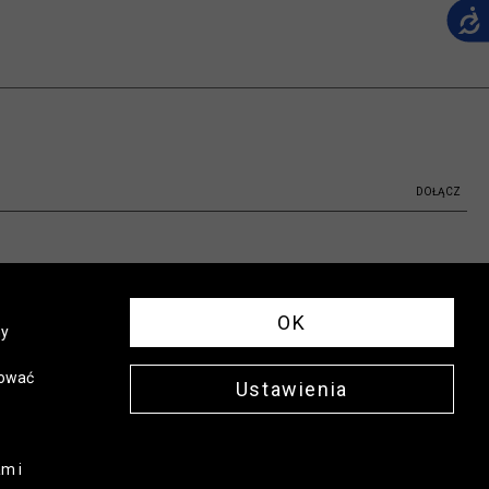
DOŁĄCZ
OK
ny
sować
Ustawienia
m i