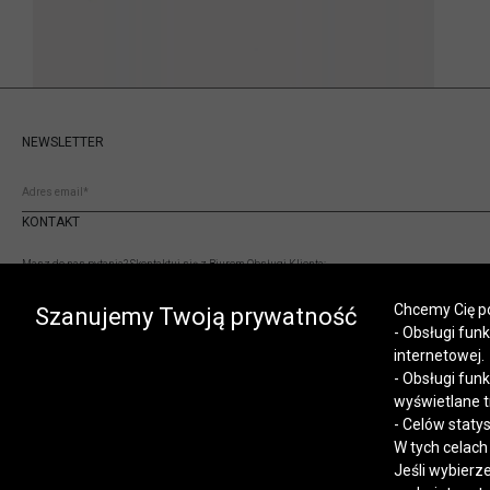
NEWSLETTER
KONTAKT
Masz do nas pytania? Skontaktuj się z Biurem Obsługi Klienta:
(+48) 12 345 19 93
Chcemy Cię po
sklep.internetowy@vistula.pl
Szanujemy Twoją prywatność
- Obsługi fun
internetowej.
- Obsługi fun
wyświetlane t
- Celów staty
W tych celach
Jeśli wybierz