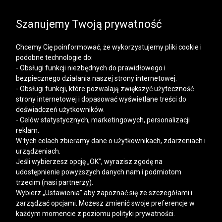
SALE | KOSZULE, POLO, T-SHIRTY: -50% NA DRUGI I
KAŻDY KOLEJNY PRODUKT
Szanujemy Twoją prywatność
Chcemy Cię poinformować, że wykorzystujemy pliki cookie i
podobne technologie do:
- Obsługi funkcji niezbędnych do prawidłowego i
bezpiecznego działania naszej strony internetowej.
Mężczyzna
Kobieta
- Obsługi funkcji, które pozwalają zwiększyć użyteczność
strony internetowej i dopasować wyświetlane treści do
doświadczeń użytkowników.
- Celów statystycznych, marketingowych, personalizacji
reklam.
W tych celach zbieramy dane o użytkownikach, zdarzeniach i
urządzeniach.
Jeśli wybierzesz opcję „OK”, wyrazisz zgodę na
udostępnienie powyższych danych nam i podmiotom
trzecim (nasi partnerzy).
Wybierz „Ustawienia” aby zapoznać się ze szczegółami i
zarządzać opcjami. Możesz zmienić swoje preferencje w
każdym momencie z poziomu polityki prywatności.