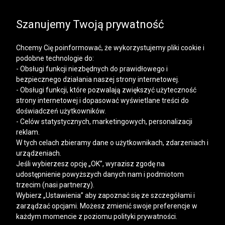
SALE | KOSZULE, POLO, T-SHIRTY: -50% NA DRUGI I
KAŻDY KOLEJNY PRODUKT
Szanujemy Twoją prywatność
Chcemy Cię poinformować, że wykorzystujemy pliki cookie i
podobne technologie do:
- Obsługi funkcji niezbędnych do prawidłowego i
bezpiecznego działania naszej strony internetowej.
Mężczyzna
Kobieta
- Obsługi funkcji, które pozwalają zwiększyć użyteczność
strony internetowej i dopasować wyświetlane treści do
doświadczeń użytkowników.
- Celów statystycznych, marketingowych, personalizacji
reklam.
W tych celach zbieramy dane o użytkownikach, zdarzeniach i
urządzeniach.
Jeśli wybierzesz opcję „OK”, wyrazisz zgodę na
udostępnienie powyższych danych nam i podmiotom
trzecim (nasi partnerzy).
Wybierz „Ustawienia” aby zapoznać się ze szczegółami i
zarządzać opcjami. Możesz zmienić swoje preferencje w
każdym momencie z poziomu polityki prywatności.