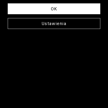
OK
Ustawienia