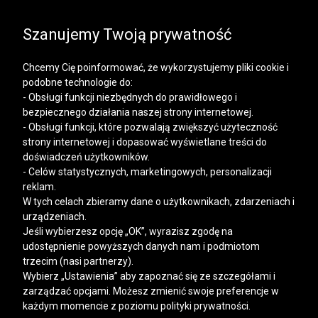
SALE | KOSZULE, POLO, T-SHIRTY: -50% NA DRUGI I
KAŻDY KOLEJNY PRODUKT
Szanujemy Twoją prywatność
Chcemy Cię poinformować, że wykorzystujemy pliki cookie i
podobne technologie do:
- Obsługi funkcji niezbędnych do prawidłowego i
bezpiecznego działania naszej strony internetowej.
Mężczyzna
Kobieta
- Obsługi funkcji, które pozwalają zwiększyć użyteczność
strony internetowej i dopasować wyświetlane treści do
doświadczeń użytkowników.
- Celów statystycznych, marketingowych, personalizacji
reklam.
W tych celach zbieramy dane o użytkownikach, zdarzeniach i
urządzeniach.
Jeśli wybierzesz opcję „OK”, wyrazisz zgodę na
udostępnienie powyższych danych nam i podmiotom
trzecim (nasi partnerzy).
Wybierz „Ustawienia” aby zapoznać się ze szczegółami i
zarządzać opcjami. Możesz zmienić swoje preferencje w
każdym momencie z poziomu polityki prywatności.