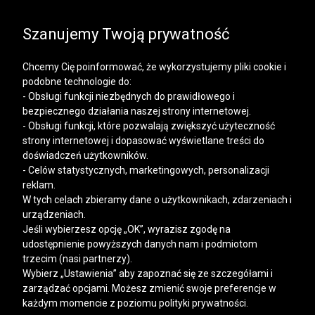
SALE | KOSZULE, POLO, T-SHIRTY: -50% NA DRUGI I
KAŻDY KOLEJNY PRODUKT
Szanujemy Twoją prywatność
Chcemy Cię poinformować, że wykorzystujemy pliki cookie i
podobne technologie do:
- Obsługi funkcji niezbędnych do prawidłowego i
bezpiecznego działania naszej strony internetowej.
Mężczyzna
Kobieta
- Obsługi funkcji, które pozwalają zwiększyć użyteczność
strony internetowej i dopasować wyświetlane treści do
doświadczeń użytkowników.
- Celów statystycznych, marketingowych, personalizacji
>
>
>
VISTULA
MĘŻCZYZNA
AKCESORIA
BLANK
reklam.
W tych celach zbieramy dane o użytkownikach, zdarzeniach i
blank - STRONA 26
urządzeniach.
Jeśli wybierzesz opcję „OK”, wyrazisz zgodę na
udostępnienie powyższych danych nam i podmiotom
FILTRY
trzecim (nasi partnerzy).
Wybierz „Ustawienia” aby zapoznać się ze szczegółami i
zarządzać opcjami. Możesz zmienić swoje preferencje w
każdym momencie z poziomu polityki prywatności.