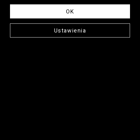
OK
Ustawienia