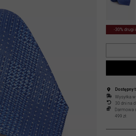
-30% drugi i
Dostępny 
Wysyłka w
30 dni na
Darmowa do
499 zł.