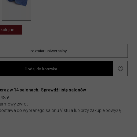
 kolejne
rozmiar uniwersalny
Dodaj do koszyka
teraz w
14
salonach.
Sprawdź listę salonów
 48h!
 darmowy zwrot
stawa do wybranego salonu Vistula lub przy zakupie powyżej