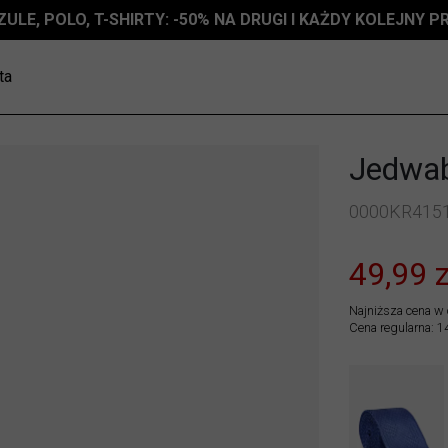
ZULE, POLO, T-SHIRTY: -50% NA DRUGI I KAŻDY KOLEJNY 
ta
Jedwab
0000KR415
49,99 z
Najniższa cena w 
Cena regularna: 1