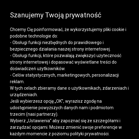
SALE | KOSZULE, POLO, T-SHIRTY: -50% NA DRUGI I
KAŻDY KOLEJNY PRODUKT
Szanujemy Twoją prywatność
Chcemy Cię poinformować, że wykorzystujemy pliki cookie i
podobne technologie do:
- Obsługi funkcji niezbędnych do prawidłowego i
bezpiecznego działania naszej strony internetowej.
Mężczyzna
Kobieta
- Obsługi funkcji, które pozwalają zwiększyć użyteczność
strony internetowej i dopasować wyświetlane treści do
doświadczeń użytkowników.
- Celów statystycznych, marketingowych, personalizacji
reklam.
W tych celach zbieramy dane o użytkownikach, zdarzeniach i
urządzeniach.
Jeśli wybierzesz opcję „OK”, wyrazisz zgodę na
udostępnienie powyższych danych nam i podmiotom
trzecim (nasi partnerzy).
Wybierz „Ustawienia” aby zapoznać się ze szczegółami i
zarządzać opcjami. Możesz zmienić swoje preferencje w
każdym momencie z poziomu polityki prywatności.