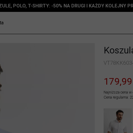
ZULE, POLO, T-SHIRTY: -50% NA DRUGI I KAŻDY KOLEJNY 
ta
Koszul
VT78KK603
179,99
Najniższa cena w 
Cena regularna: 2