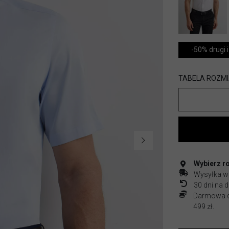
-50% drugi i
TABELA ROZM
Wybierz r
Wysyłka w
30 dni na
Darmowa do
499 zł.