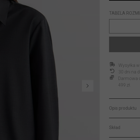
TABELA ROZM
Wysyłka w
30 dni na
Darmowa do
499 zł.
Opis produktu
Skład