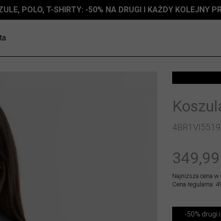
ZULE, POLO, T-SHIRTY: -50% NA DRUGI I KAŻDY KOLEJNY 
ta
Koszul
4BR1VI5519
349,99
Najniższa cena w 
Cena regularna: 4
-50% drugi i