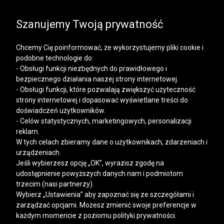
SALE | KOSZULE, POLO, T-SHIRTY: -50% NA DRUGI I
KAŻDY KOLEJNY PRODUKT
Szanujemy Twoją prywatność
Chcemy Cię poinformować, że wykorzystujemy pliki cookie i
podobne technologie do:
- Obsługi funkcji niezbędnych do prawidłowego i
bezpiecznego działania naszej strony internetowej.
Mężczyzna
Kobieta
- Obsługi funkcji, które pozwalają zwiększyć użyteczność
strony internetowej i dopasować wyświetlane treści do
doświadczeń użytkowników.
- Celów statystycznych, marketingowych, personalizacji
reklam.
W tych celach zbieramy dane o użytkownikach, zdarzeniach i
urządzeniach.
Jeśli wybierzesz opcję „OK”, wyrazisz zgodę na
udostępnienie powyższych danych nam i podmiotom
trzecim (nasi partnerzy).
Wybierz „Ustawienia” aby zapoznać się ze szczegółami i
zarządzać opcjami. Możesz zmienić swoje preferencje w
każdym momencie z poziomu polityki prywatności.